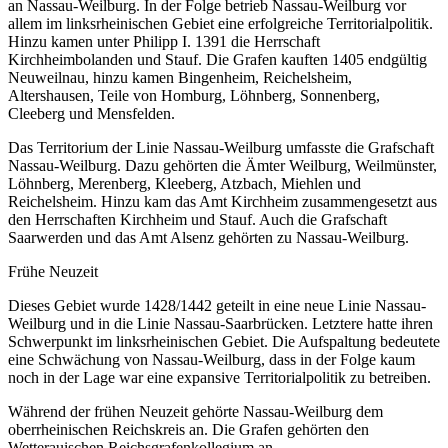
an Nassau-Weilburg. In der Folge betrieb Nassau-Weilburg vor
allem im linksrheinischen Gebiet eine erfolgreiche Territorialpolitik.
Hinzu kamen unter Philipp I. 1391 die Herrschaft
Kirchheimbolanden und Stauf. Die Grafen kauften 1405 endgültig
Neuweilnau, hinzu kamen Bingenheim, Reichelsheim,
Altershausen, Teile von Homburg, Löhnberg, Sonnenberg,
Cleeberg und Mensfelden.
Das Territorium der Linie Nassau-Weilburg umfasste die Grafschaft
Nassau-Weilburg. Dazu gehörten die Ämter Weilburg, Weilmünster,
Löhnberg, Merenberg, Kleeberg, Atzbach, Miehlen und
Reichelsheim. Hinzu kam das Amt Kirchheim zusammengesetzt aus
den Herrschaften Kirchheim und Stauf. Auch die Grafschaft
Saarwerden und das Amt Alsenz gehörten zu Nassau-Weilburg.
Frühe Neuzeit
Dieses Gebiet wurde 1428/1442 geteilt in eine neue Linie Nassau-
Weilburg und in die Linie Nassau-Saarbrücken. Letztere hatte ihren
Schwerpunkt im linksrheinischen Gebiet. Die Aufspaltung bedeutete
eine Schwächung von Nassau-Weilburg, dass in der Folge kaum
noch in der Lage war eine expansive Territorialpolitik zu betreiben.
Während der frühen Neuzeit gehörte Nassau-Weilburg dem
oberrheinischen Reichskreis an. Die Grafen gehörten den
Wetterauischen Reichsgrafenkollegium an.