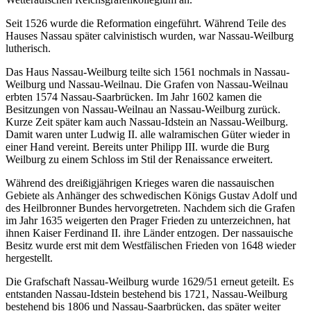
Seit 1526 wurde die Reformation eingeführt. Während Teile des
Hauses Nassau später calvinistisch wurden, war Nassau-Weilburg
lutherisch.
Das Haus Nassau-Weilburg teilte sich 1561 nochmals in Nassau-
Weilburg und Nassau-Weilnau. Die Grafen von Nassau-Weilnau
erbten 1574 Nassau-Saarbrücken. Im Jahr 1602 kamen die
Besitzungen von Nassau-Weilnau an Nassau-Weilburg zurück.
Kurze Zeit später kam auch Nassau-Idstein an Nassau-Weilburg.
Damit waren unter Ludwig II. alle walramischen Güter wieder in
einer Hand vereint. Bereits unter Philipp III. wurde die Burg
Weilburg zu einem Schloss im Stil der Renaissance erweitert.
Während des dreißigjährigen Krieges waren die nassauischen
Gebiete als Anhänger des schwedischen Königs Gustav Adolf und
des Heilbronner Bundes hervorgetreten. Nachdem sich die Grafen
im Jahr 1635 weigerten den Prager Frieden zu unterzeichnen, hat
ihnen Kaiser Ferdinand II. ihre Länder entzogen. Der nassauische
Besitz wurde erst mit dem Westfälischen Frieden von 1648 wieder
hergestellt.
Die Grafschaft Nassau-Weilburg wurde 1629/51 erneut geteilt. Es
entstanden Nassau-Idstein bestehend bis 1721, Nassau-Weilburg
bestehend bis 1806 und Nassau-Saarbrücken, das später weiter