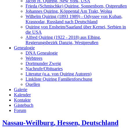
Jacob H. Quiring, New York, USA
Frieda (Schmischke) Quiring, Sonnenborn, Ostpreußen
Johannes Quiring, Köppental Am Trakt, Wolga
Wilhelm Quiring (1893 1989) - Odyssee von Kuban,
Krasnodar, Russland nach Deutschland
Quiring von Ensheim/Saarland über Kernei, Serbien in
die USA
Alfred Quiring (1922 - 2018) aus Elbing,
Regierungsbezirk Danzig, Westpreußen
Genealogie
DNA Genealogie
Webtrees
Dortmunder Zweig
Nachrufe/Obituaries
Literatur (u.a. von Quiring Autoren)
Linkliste Quiring Familienforschung
Quellen
Galerie
Kalender
Kontakte
Gästebuch
Forum
Nassau-Weilburg, Hessen, Deutschland