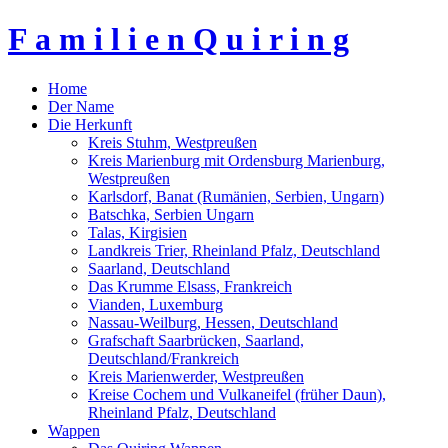
F a m i l i e n Q u i r i n g
Home
Der Name
Die Herkunft
Kreis Stuhm, Westpreußen
Kreis Marienburg mit Ordensburg Marienburg,
Westpreußen
Karlsdorf, Banat (Rumänien, Serbien, Ungarn)
Batschka, Serbien Ungarn
Talas, Kirgisien
Landkreis Trier, Rheinland Pfalz, Deutschland
Saarland, Deutschland
Das Krumme Elsass, Frankreich
Vianden, Luxemburg
Nassau-Weilburg, Hessen, Deutschland
Grafschaft Saarbrücken, Saarland,
Deutschland/Frankreich
Kreis Marienwerder, Westpreußen
Kreise Cochem und Vulkaneifel (früher Daun),
Rheinland Pfalz, Deutschland
Wappen