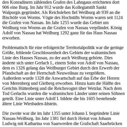
den Konradinern zählenden Grafen des Lahngaus errichteten dort
906 eine Burg. Im Jahr 912 wurde das Kollegiatstift Sankt
Walpurgis gegründet. Als Reichslehen fiel Weilburg ab 939 an die
Bischöfe von Worms. Vögte des Hochstifts Worms waren seit 1124
die Grafen von Nassau. Im Jahr 1255 wurde das Gebiet um
Weilburg von Worms an die Grafen von Nassau verpfändet. König
Adolf von Nassau hat Weilburg 1292 ganz für das Haus Nassau
erworben.
Problematisch für eine erfolgreiche Territorialpolitik war die geringe
Größe, fehlende Geschlossenheit des Gebiets der walramischen
Linie des Hauses Nassau, zu der auch Weilburg gehörte. Dies
änderte sich unter Gerlach I., einem Sohn von Adolf von Nassau,
dem es 1326 gelang das Weilburger Gebiet durch den Erwerb der
Pfandschaft an der Herrschaft Neuweilnau zu vergrößern.
Außerdem wurde 1328 die Anwartschaft auf das Erbe der Herren
von Merenberg und Gleiberg erworben. Hinzu kam die Hälfte des
Gerichts Hüttenberg und die Reichsvogtei über Wetzlar. Nach dem
Tod Gerlachs wurden die walramischen Länder unter seinen Söhnen
geteilt. Eine Linie unter Adolf I. bildete die bis 1605 bestehende
ältere Linie Wiesbaden-Idstein.
Die zweite war die im Jahr 1355 unter Johann I. begründete Linie
Nassau-Weilburg. Im Jahr 1381 fiel durch Heirat von Johann
Ludwig mit Katharina von Saarwerden die Grafschaft Saarbrücken