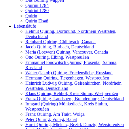
Das Quiring Wappen
Quirini 1784
Quirini 1780
Quirin
Quirin Elsaß
Lebensläufe
Helmut Quiring, Dortmund, Nordrhein Westfalen,
Deutschland
Reinhard Quiring, Chilliwack, Canada
Jacob Quiring, Burbach, Deutschland
Maria (Loewen) Quiring, Vancouver, Canada
Otto Quiring, Elbing, Westpreußen
Emmanuel Ionowitsch Quiring, Frösental, Samara,
Russland
Walter (Jakob) Quiring, Friedensliebe, Russland
Hermann Quiring, Tiegenhagen, Westpreußen
Heinrich Ludwig Quiring, Gelsenkirchen, Nordrhein
Westfalen, Deutschland
Klaus Quiring, Rehhof, Kreis Stuhm, Westpreußen
Franz Quiring, Landsberg, Brandenburg, Deutschland
Irmgard (Quiring) Mönkedieck, Kreis Stuhm,
Westpreußen
Franz Quiring, Am Trakt, Wolga
Peter Quiring, Voiteg, Banat
Horst Quiring, Mielenz, Bezirk Danzig, Werstpreußen