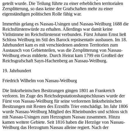
geteilt wurde. Die Teilung führte zu einer erheblichen territorialen
Zersplitterung, so dass keine der Grafschaften mehr zu einer
eigenständigen politischen Rolle fähig war.
Immerhin gelang es Nassau-Usingen und Nassau-Weilburg 1688 die
Reichsfürstenwürde zu erhalten. Allerdings war damit keine
Virilstimme im Reichsfürstenrat verbunden. Fürst Johann Ernst ließ
Schloss Weilburg im Stil des Barock repräsentativ ausbauen. Im 18.
Jahrhundert kam es mit verschiedenen anderen Territorien zum
Austausch von Gebietsteilen, was die Zersplitterung von Nassau-
Weilburg etwas milderte. Durch Heirat kam 1799 ein Großteil der
Reichsgrafschaft Sayn-Hachenberg an Nassau-Weilburg.
19. Jahrhundert
Friedrich Wilhelm von Nassau-Weilburg
Die linksrheinischen Besitzungen gingen 1801 an Frankreich
verloren. Im Zuge des Reichsdeputationshauptschlusses wurde der
Fürst von Nassau-Weilburg für seine verlorenen linksrheinischen
Besitzungen mit Resten des Erzstifts Trier entschädigt. Im Jahr 1806
wurde Nassau-Weilburg Mitglied des Rheinbundes und schloss sich
mit Nassau-Usingen zum Herzogtum Nassau zusammen. Hinzu
kamen weitere Gebiete. Seit 1816 haben die Herzöge von Nassau-
Weilburg das Herzogtum Nassau alleine regiert. Nach der