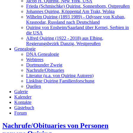
Jacob H. Quiring, New York, USA
Frieda (Schmischke) Quiring, Sonnenborn, Ostpreußen
Johannes Quiring, Köppental Am Trakt, Wolga
Wilhelm Quiring (1893 1989) - Odyssee von Kuban,
Krasnodar, Russland nach Deutschland
Quiring von Ensheim/Saarland über Kernei, Serbien in
die USA
Alfred Quiring (1922 - 2018) aus Elbing,
Regierungsbezirk Danzig, Westpreußen
Genealogie
DNA Genealogie
Webtrees
Dortmunder Zweig
Nachrufe/Obituaries
Literatur (u.a. von Quiring Autoren)
Linkliste Quiring Familienforschung
Quellen
Galerie
Kalender
Kontakte
Gästebuch
Forum
Nachrufe/Obituaries von Personen