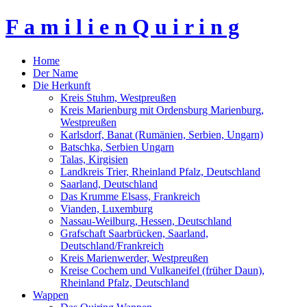
F a m i l i e n Q u i r i n g
Home
Der Name
Die Herkunft
Kreis Stuhm, Westpreußen
Kreis Marienburg mit Ordensburg Marienburg,
Westpreußen
Karlsdorf, Banat (Rumänien, Serbien, Ungarn)
Batschka, Serbien Ungarn
Talas, Kirgisien
Landkreis Trier, Rheinland Pfalz, Deutschland
Saarland, Deutschland
Das Krumme Elsass, Frankreich
Vianden, Luxemburg
Nassau-Weilburg, Hessen, Deutschland
Grafschaft Saarbrücken, Saarland,
Deutschland/Frankreich
Kreis Marienwerder, Westpreußen
Kreise Cochem und Vulkaneifel (früher Daun),
Rheinland Pfalz, Deutschland
Wappen