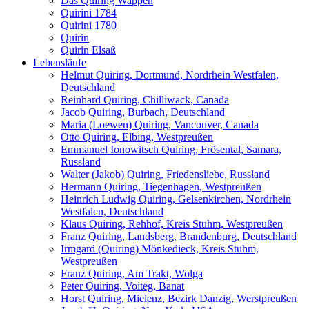
Das Quiring Wappen
Quirini 1784
Quirini 1780
Quirin
Quirin Elsaß
Lebensläufe
Helmut Quiring, Dortmund, Nordrhein Westfalen,
Deutschland
Reinhard Quiring, Chilliwack, Canada
Jacob Quiring, Burbach, Deutschland
Maria (Loewen) Quiring, Vancouver, Canada
Otto Quiring, Elbing, Westpreußen
Emmanuel Ionowitsch Quiring, Frösental, Samara,
Russland
Walter (Jakob) Quiring, Friedensliebe, Russland
Hermann Quiring, Tiegenhagen, Westpreußen
Heinrich Ludwig Quiring, Gelsenkirchen, Nordrhein
Westfalen, Deutschland
Klaus Quiring, Rehhof, Kreis Stuhm, Westpreußen
Franz Quiring, Landsberg, Brandenburg, Deutschland
Irmgard (Quiring) Mönkedieck, Kreis Stuhm,
Westpreußen
Franz Quiring, Am Trakt, Wolga
Peter Quiring, Voiteg, Banat
Horst Quiring, Mielenz, Bezirk Danzig, Werstpreußen