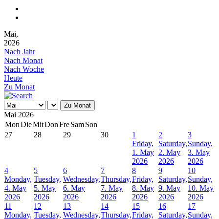
Mai,
2026
Nach Jahr
Nach Monat
Nach Woche
Heute
Zu Monat
Zu Monat
Mai 2026
Mon
Die
Mit
Don
Fre
Sam
Son
27
28
29
30
1
2
3
Friday,
Saturday,
Sunday,
1. May
2. May
3. May
2026
2026
2026
4
5
6
7
8
9
10
Monday,
Tuesday,
Wednesday,
Thursday,
Friday,
Saturday,
Sunday,
4. May
5. May
6. May
7. May
8. May
9. May
10. May
2026
2026
2026
2026
2026
2026
2026
11
12
13
14
15
16
17
Monday,
Tuesday,
Wednesday,
Thursday,
Friday,
Saturday,
Sunday,