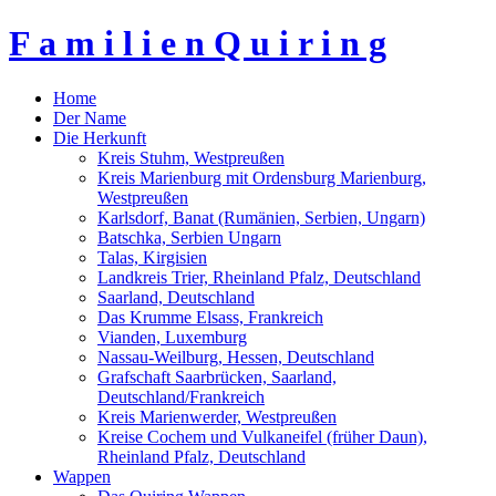
F a m i l i e n Q u i r i n g
Home
Der Name
Die Herkunft
Kreis Stuhm, Westpreußen
Kreis Marienburg mit Ordensburg Marienburg,
Westpreußen
Karlsdorf, Banat (Rumänien, Serbien, Ungarn)
Batschka, Serbien Ungarn
Talas, Kirgisien
Landkreis Trier, Rheinland Pfalz, Deutschland
Saarland, Deutschland
Das Krumme Elsass, Frankreich
Vianden, Luxemburg
Nassau-Weilburg, Hessen, Deutschland
Grafschaft Saarbrücken, Saarland,
Deutschland/Frankreich
Kreis Marienwerder, Westpreußen
Kreise Cochem und Vulkaneifel (früher Daun),
Rheinland Pfalz, Deutschland
Wappen