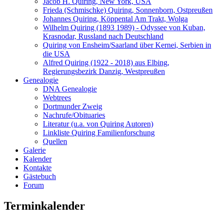
Jacob H. Quiring, New York, USA
Frieda (Schmischke) Quiring, Sonnenborn, Ostpreußen
Johannes Quiring, Köppental Am Trakt, Wolga
Wilhelm Quiring (1893 1989) - Odyssee von Kuban,
Krasnodar, Russland nach Deutschland
Quiring von Ensheim/Saarland über Kernei, Serbien in
die USA
Alfred Quiring (1922 - 2018) aus Elbing,
Regierungsbezirk Danzig, Westpreußen
Genealogie
DNA Genealogie
Webtrees
Dortmunder Zweig
Nachrufe/Obituaries
Literatur (u.a. von Quiring Autoren)
Linkliste Quiring Familienforschung
Quellen
Galerie
Kalender
Kontakte
Gästebuch
Forum
Terminkalender