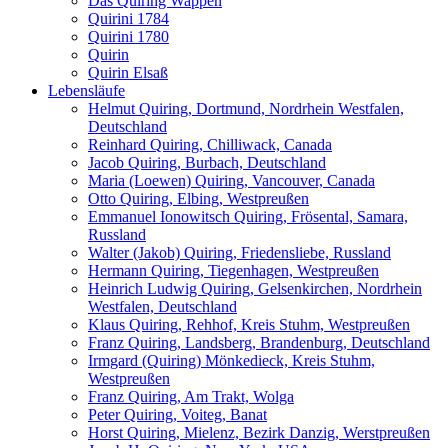
Das Quiring Wappen
Quirini 1784
Quirini 1780
Quirin
Quirin Elsaß
Lebensläufe
Helmut Quiring, Dortmund, Nordrhein Westfalen,
Deutschland
Reinhard Quiring, Chilliwack, Canada
Jacob Quiring, Burbach, Deutschland
Maria (Loewen) Quiring, Vancouver, Canada
Otto Quiring, Elbing, Westpreußen
Emmanuel Ionowitsch Quiring, Frösental, Samara,
Russland
Walter (Jakob) Quiring, Friedensliebe, Russland
Hermann Quiring, Tiegenhagen, Westpreußen
Heinrich Ludwig Quiring, Gelsenkirchen, Nordrhein
Westfalen, Deutschland
Klaus Quiring, Rehhof, Kreis Stuhm, Westpreußen
Franz Quiring, Landsberg, Brandenburg, Deutschland
Irmgard (Quiring) Mönkedieck, Kreis Stuhm,
Westpreußen
Franz Quiring, Am Trakt, Wolga
Peter Quiring, Voiteg, Banat
Horst Quiring, Mielenz, Bezirk Danzig, Werstpreußen